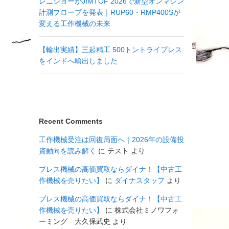
レニショーがJIMTOF 2026で新型オンマシン
計測プローブを発表｜RUP60・RMP400Sが
変える工作機械の未来
【輸出実績】三起精工 500トントライプレス
をインドへ輸出しました
Recent Comments
工作機械受注は回復局面へ｜2026年の設備投
資動向を読み解く
に
テスト
より
プレス機械の高価買取ならダイナ！【中古工
作機械を売りたい】
に
ダイナスタッフ
より
プレス機械の高価買取ならダイナ！【中古工
作機械を売りたい】
に
株式会社ミノワフォ
ーミング 大久保武史
より