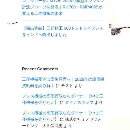
レニショーがJIMTOF 2026で新型オンマシン
計測プローブを発表｜RUP60・RMP400Sが
変える工作機械の未来
【輸出実績】三起精工 500トントライプレス
をインドへ輸出しました
Recent Comments
工作機械受注は回復局面へ｜2026年の設備投
資動向を読み解く
に
テスト
より
プレス機械の高価買取ならダイナ！【中古工
作機械を売りたい】
に
ダイナスタッフ
より
プレス機械の高価買取ならダイナ！【中古工
作機械を売りたい】
に
株式会社ミノワフォ
ーミング 大久保武史
より