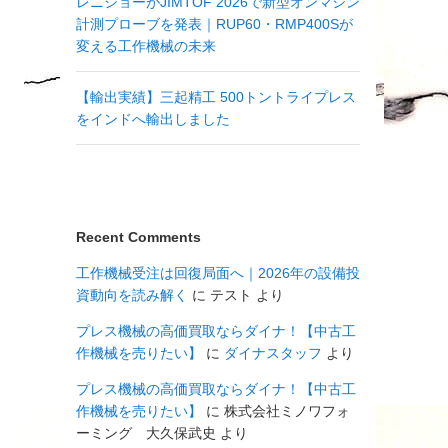
レニショーがJIMTOF 2026で新型オンマシン
計測プローブを発表｜RUP60・RMP400Sが
変える工作機械の未来
【輸出実績】三起精工 500トントライプレス
をインドへ輸出しました
Recent Comments
工作機械受注は回復局面へ｜2026年の設備投
資動向を読み解く
に
テスト
より
プレス機械の高価買取ならダイナ！【中古工
作機械を売りたい】
に
ダイナスタッフ
より
プレス機械の高価買取ならダイナ！【中古工
作機械を売りたい】
に
株式会社ミノワフォ
ーミング 大久保武史
より