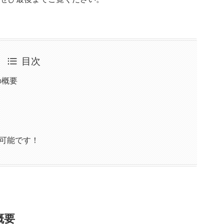
目次
）の概要
が可能です！
の概要