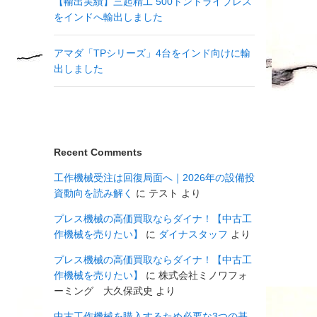
【輸出実績】三起精工 500トントライプレス
をインドへ輸出しました
アマダ「TPシリーズ」4台をインド向けに輸
出しました
Recent Comments
工作機械受注は回復局面へ｜2026年の設備投
資動向を読み解く
に
テスト
より
プレス機械の高価買取ならダイナ！【中古工
作機械を売りたい】
に
ダイナスタッフ
より
プレス機械の高価買取ならダイナ！【中古工
作機械を売りたい】
に
株式会社ミノワフォ
ーミング 大久保武史
より
中古工作機械を購入するため必要な3つの基