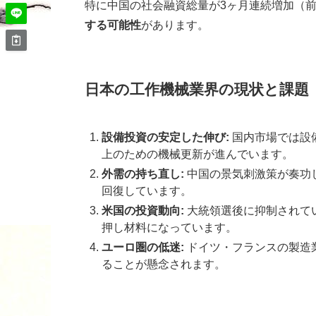
特に中国の社会融資総量が3ヶ月連続増加（前年
する可能性
があります。
日本の工作機械業界の現状と課題
設備投資の安定した伸び:
国内市場では設
上のための機械更新が進んでいます。
外需の持ち直し:
中国の景気刺激策が奏功
回復しています。
米国の投資動向:
大統領選後に抑制されて
押し材料になっています。
ユーロ圏の低迷:
ドイツ・フランスの製造業
ることが懸念されます。