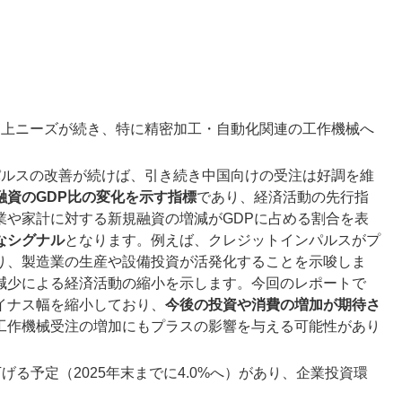
上ニーズが続き、特に精密加工・自動化関連の工作機械へ
ルスの改善が続けば、引き続き中国向けの受注は好調を維
融資のGDP比の変化を示す指標
であり、経済活動の先行指
業や家計に対する新規融資の増減がGDPに占める割合を表
なシグナル
となります。例えば、クレジットインパルスがプ
り、製造業の生産や設備投資が活発化することを示唆しま
減少による経済活動の縮小を示します。今回のレポートで
イナス幅を縮小しており、
今後の投資や消費の増加が期待さ
工作機械受注の増加にもプラスの影響を与える可能性があり
げる予定（2025年末までに4.0%へ）があり、企業投資環