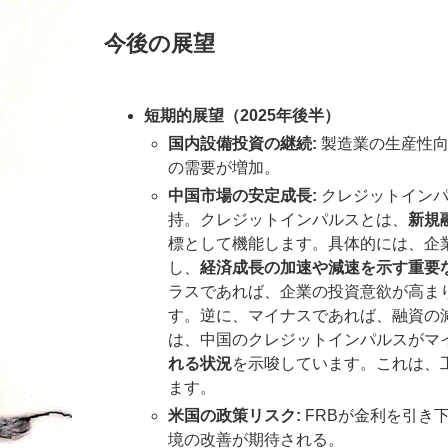
今後の展望
短期的展望（2025年後半）
国内設備投資の継続:
製造業の生産性向
の需要が増加。
中国市場の安定成長:
クレジットインパ
持。クレジットインパルスとは、
新規
標として機能します。具体的には、企
し、
経済成長の加速や減速を示す重要
ラスであれば、企業の投資意欲が高ま
す。逆に、マイナスであれば、融資の
は、中国のクレジットインパルスがマ
れる状況
を示唆しています。これは、
ます。
米国の政策リスク:
FRBが金利を引き下
境の改善が期待される。