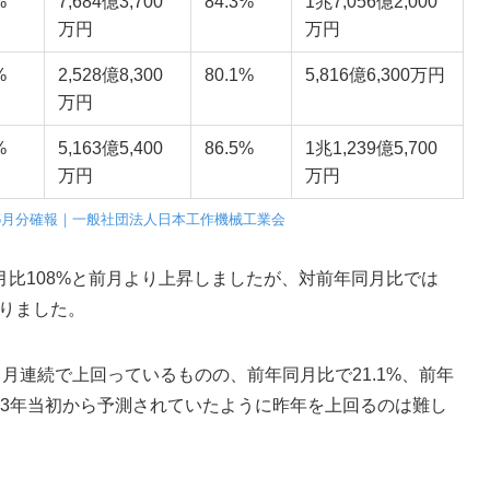
%
7,684億3,700
84.3%
1兆7,056億2,000
万円
万円
%
2,528億8,300
80.1%
5,816億6,300万円
万円
%
5,163億5,400
86.5%
1兆1,239億5,700
万円
万円
年6月分確報｜一般社団法人日本工作機械工業会
、前月比108%と前月より上昇しましたが、対前年同月比では
回りました。
9ヶ月連続で上回っているものの、前年同月比で21.1%、前年
023年当初から予測されていたように昨年を上回るのは難し