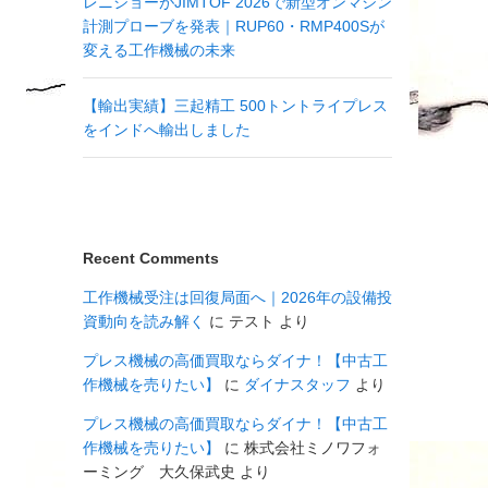
レニショーがJIMTOF 2026で新型オンマシン
計測プローブを発表｜RUP60・RMP400Sが
変える工作機械の未来
【輸出実績】三起精工 500トントライプレス
をインドへ輸出しました
Recent Comments
工作機械受注は回復局面へ｜2026年の設備投
資動向を読み解く
に
テスト
より
プレス機械の高価買取ならダイナ！【中古工
作機械を売りたい】
に
ダイナスタッフ
より
プレス機械の高価買取ならダイナ！【中古工
作機械を売りたい】
に
株式会社ミノワフォ
ーミング 大久保武史
より