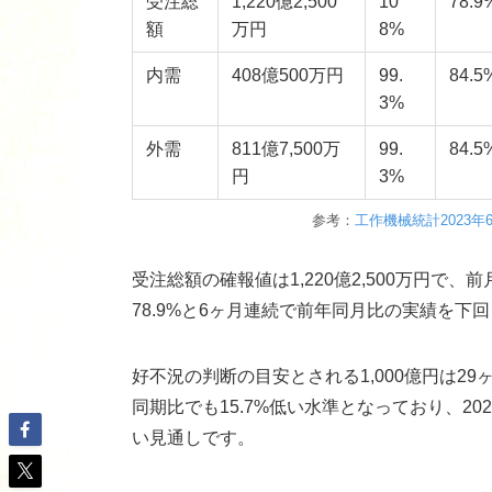
受注総
1,220億2,500
10
78.9
額
万円
8%
内需
408億500万円
99.
84.5
3%
外需
811億7,500万
99.
84.5
円
3%
参考：
工作機械統計2023
受注総額の確報値は1,220億2,500万円で
78.9%と6ヶ月連続で前年同月比の実績を下
好不況の判断の目安とされる1,000億円は2
同期比でも15.7%低い水準となっており、2
い見通しです。