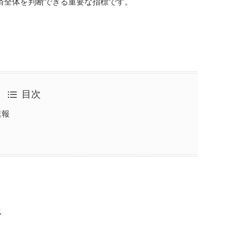
済全体を判断できる重要な指標です。
。
目次
速報
報