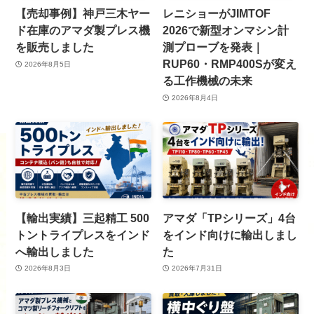
【売却事例】神戸三木ヤー
レニショーがJIMTOF
ド在庫のアマダ製プレス機
2026で新型オンマシン計
を販売しました
測プローブを発表｜
RUP60・RMP400Sが変え
2026年8月5日
る工作機械の未来
2026年8月4日
【輸出実績】三起精工 500
アマダ「TPシリーズ」4台
トントライプレスをインド
をインド向けに輸出しまし
へ輸出しました
た
2026年8月3日
2026年7月31日