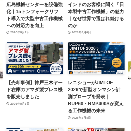
広島機械センターを設備強
インドのお客様に聞く「日
化｜15トンフォークリフ
本製中古工作機械」の魅力
ト導入で大型中古工作機械
｜なぜ世界で選ばれ続ける
への対応力を向上
のか
2026年8月7日
2026年8月6日
【売却事例】神戸三木ヤー
レニショーがJIMTOF
ド在庫のアマダ製プレス機
2026で新型オンマシン計
を販売しました
測プローブを発表｜
RUP60・RMP400Sが変え
2026年8月5日
る工作機械の未来
2026年8月4日