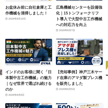
お盆休み前に自社倉庫と工
広島機械センターを設備強
作機械を清掃しました！
化｜15トンフォークリフ
ト導入で大型中古工作機械
2026年8月10日
への対応力を向上
2026年8月7日
インドのお客様に聞く「日
【売却事例】神戸三木ヤー
本製中古工作機械」の魅力
ド在庫のアマダ製プレス機
｜なぜ世界で選ばれ続ける
を販売しました
のか
2026年8月5日
2026年8月6日