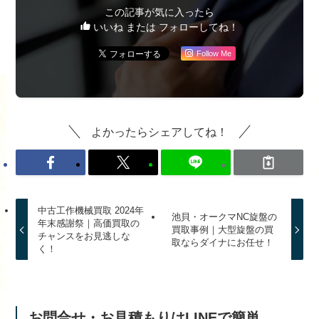
この記事が気に入ったら
いいね または フォローしてね！
Follow Me
よかったらシェアしてね！
中古工作機械買取 2024年
池貝・オークマNC旋盤の
年末感謝祭｜高価買取の
買取事例｜大型旋盤の買
チャンスをお見逃しな
取ならダイナにお任せ！
く！
お問合せ・お見積もりはLINEで簡単