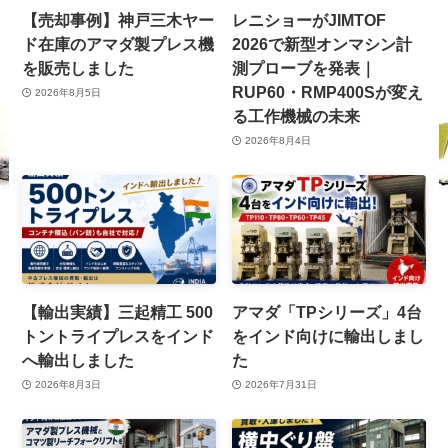
【売却事例】神戸三木ヤー
レニショーがJIMTOF
ド在庫のアマダ製プレス機
2026で新型オンマシン計
を販売しました
測プローブを発表｜
RUP60・RMP400Sが変え
2026年8月5日
る工作機械の未来
2026年8月4日
【輸出実績】三起精工 500
アマダ「TPシリーズ」4台
トントライプレスをインド
をインド向けに輸出しまし
へ輸出しました
た
2026年8月3日
2026年7月31日