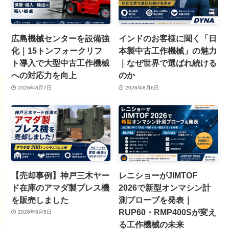
広島機械センターを設備強
インドのお客様に聞く「日
化｜15トンフォークリフ
本製中古工作機械」の魅力
ト導入で大型中古工作機械
｜なぜ世界で選ばれ続ける
への対応力を向上
のか
2026年8月7日
2026年8月6日
【売却事例】神戸三木ヤー
レニショーがJIMTOF
ド在庫のアマダ製プレス機
2026で新型オンマシン計
を販売しました
測プローブを発表｜
RUP60・RMP400Sが変え
2026年8月5日
る工作機械の未来