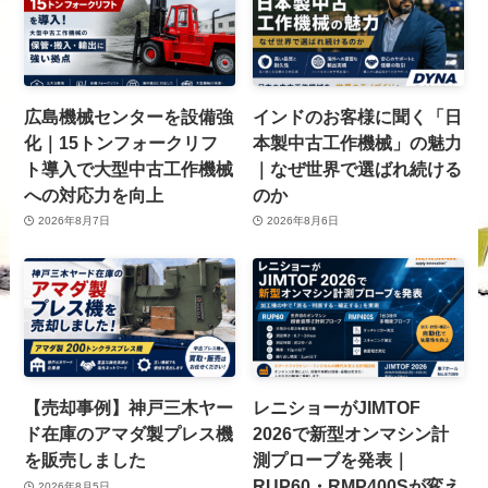
広島機械センターを設備強
インドのお客様に聞く「日
化｜15トンフォークリフ
本製中古工作機械」の魅力
ト導入で大型中古工作機械
｜なぜ世界で選ばれ続ける
への対応力を向上
のか
2026年8月7日
2026年8月6日
【売却事例】神戸三木ヤー
レニショーがJIMTOF
ド在庫のアマダ製プレス機
2026で新型オンマシン計
を販売しました
測プローブを発表｜
RUP60・RMP400Sが変え
2026年8月5日