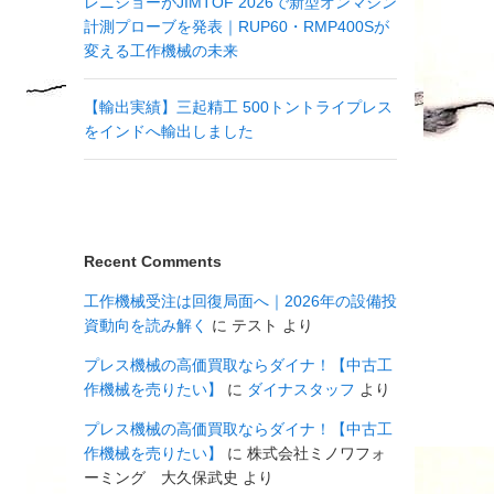
レニショーがJIMTOF 2026で新型オンマシン
計測プローブを発表｜RUP60・RMP400Sが
変える工作機械の未来
【輸出実績】三起精工 500トントライプレス
をインドへ輸出しました
Recent Comments
工作機械受注は回復局面へ｜2026年の設備投
資動向を読み解く
に
テスト
より
プレス機械の高価買取ならダイナ！【中古工
作機械を売りたい】
に
ダイナスタッフ
より
プレス機械の高価買取ならダイナ！【中古工
作機械を売りたい】
に
株式会社ミノワフォ
ーミング 大久保武史
より