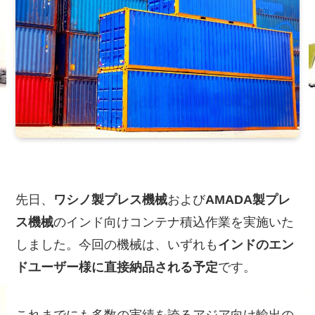
先日、
ワシノ製プレス機械
および
AMADA製プレ
ス機械
のインド向けコンテナ積込作業を実施いた
しました。今回の機械は、いずれも
インドのエン
ドユーザー様に直接納品される予定
です。
これまでにも多数の実績を誇るアジア向け輸出の