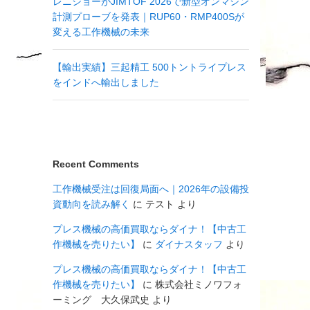
レニショーがJIMTOF 2026で新型オンマシン
計測プローブを発表｜RUP60・RMP400Sが
変える工作機械の未来
【輸出実績】三起精工 500トントライプレス
をインドへ輸出しました
Recent Comments
工作機械受注は回復局面へ｜2026年の設備投
資動向を読み解く
に
テスト
より
プレス機械の高価買取ならダイナ！【中古工
作機械を売りたい】
に
ダイナスタッフ
より
プレス機械の高価買取ならダイナ！【中古工
作機械を売りたい】
に
株式会社ミノワフォ
ーミング 大久保武史
より