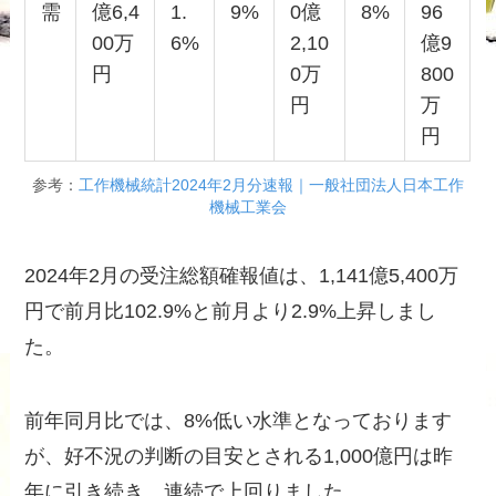
需
億6,4
1.
9%
0億
8%
96
00万
6%
2,10
億9
円
0万
800
円
万
円
参考：
工作機械統計2024年2月分速報｜一般社団法人日本工作
機械工業会
2024年2月の受注総額確報値は、1,141億5,400万
円で前月比102.9%と前月より2.9%上昇しまし
た。
前年同月比では、8%低い水準となっております
が、好不況の判断の目安とされる1,000億円は昨
年に引き続き、連続で上回りました。