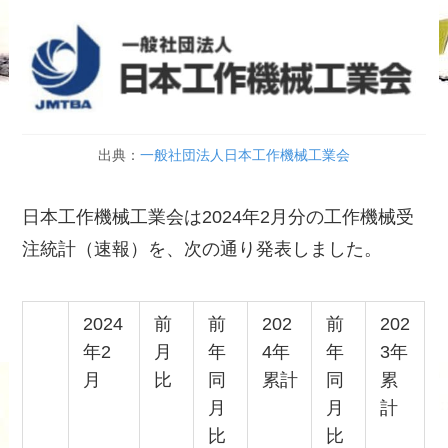
出典：
一般社団法人日本工作機械工業会
日本工作機械工業会は2024年2月分の工作機械受
注統計（速報）を、次の通り発表しました。
2024
前
前
202
前
202
年2
月
年
4年
年
3年
月
比
同
累計
同
累
月
月
計
比
比