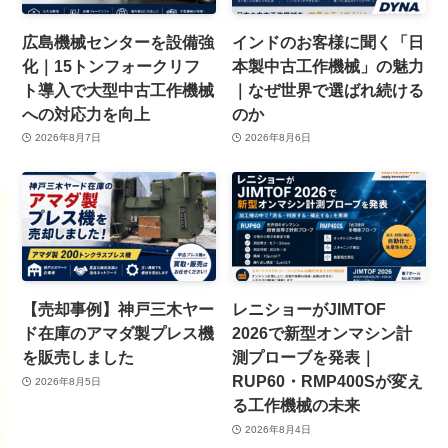
広島機械センターを設備強
インドのお客様に聞く「日
化｜15トンフォークリフ
本製中古工作機械」の魅力
ト導入で大型中古工作機械
｜なぜ世界で選ばれ続ける
への対応力を向上
のか
2026年8月7日
2026年8月6日
【売却事例】神戸三木ヤー
レニショーがJIMTOF
ド在庫のアマダ製プレス機
2026で新型オンマシン計
を販売しました
測プローブを発表｜
RUP60・RMP400Sが変え
2026年8月5日
る工作機械の未来
2026年8月4日