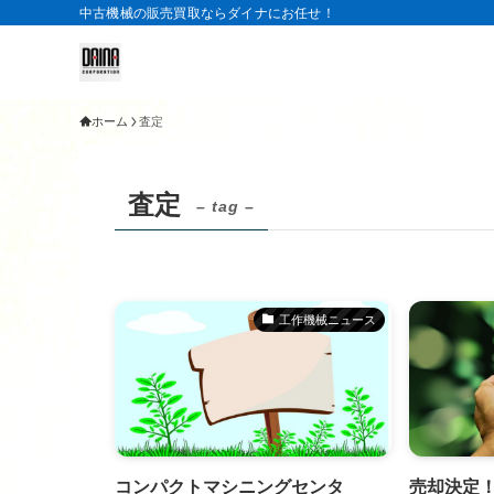
中古機械の販売買取ならダイナにお任せ！
ホーム
査定
査定
– tag –
工作機械ニュース
コンパクトマシニングセンタ
売却決定！