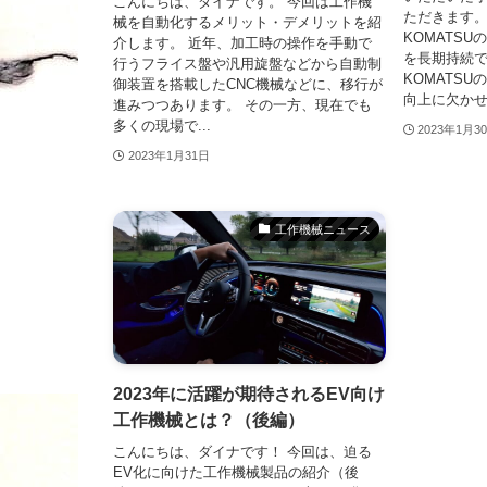
こんにちは、ダイナです。 今回は工作機
ただきます。 
械を自動化するメリット・デメリットを紹
KOMATS
介します。 近年、加工時の操作を手動で
を長期持続
行うフライス盤や汎用旋盤などから自動制
KOMATS
御装置を搭載したCNC機械などに、移行が
向上に欠かせ
進みつつあります。 その一方、現在でも
多くの現場で...
2023年1月3
2023年1月31日
工作機械ニュース
2023年に活躍が期待されるEV向け
工作機械とは？（後編）
こんにちは、ダイナです！ 今回は、迫る
EV化に向けた工作機械製品の紹介（後