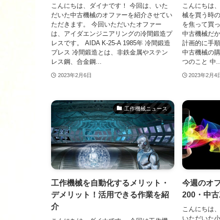
こんにちは、ダイナです！ 今回は、いた
こんにちは、
だいた中古機械のオファーを紹介させてい
械を買う時の
ただきます。 今回いただいたオファー
を焦って買
は、アイダエンジニアリングの冷間鍛造プ
中古機械だ
レスです。 AIDA K-25-A 1985年 冷間鍛造
計画的に手
プレス 冷間鍛造とは、非鉄金属やステン
中古機械の購
レス鋼、合金鋼...
つのこと 中..
2023年2月6日
2023年2月4
工作機械ニュース
工作機械を自動化するメリット・
今週のオファ
デメリット！活用できる作業を紹
200・中
介
こんにちは、
いただいた