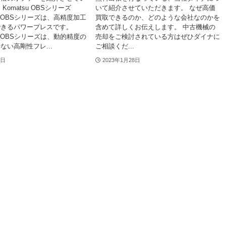
Komatsu OBSシリーズ
いて紹介させていただきます。 なぜ高価
UのOBSシリーズは、高精度加工
買取できるのか、どのような会社なのかを
できるパワープレスです。
含めて詳しくお伝えします。 中古機械の
UのOBSシリーズは、動的精度の
売却をご検討されている方はぜひダイナに
ない高剛性フレ...
ご相談くだ...
0日
2023年1月28日