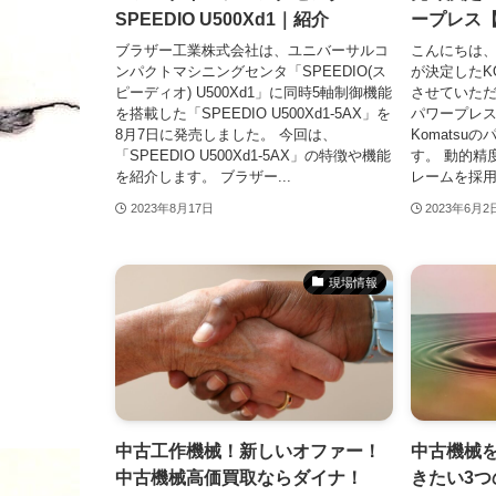
SPEEDIO U500Xd1｜紹介
ープレス
ブラザー工業株式会社は、ユニバーサルコ
こんにちは、
ンパクトマシニングセンタ「SPEEDIO(ス
が決定したK
ピーディオ) U500Xd1」に同時5軸制御機能
させていただき
を搭載した「SPEEDIO U500Xd1-5AX」を
パワープレス
8月7日に発売しました。 今回は、
Komatsuの
「SPEEDIO U500Xd1-5AX」の特徴や機能
す。 動的精
を紹介します。 ブラザー...
レームを採用し
2023年8月17日
2023年6月2
現場情報
中古工作機械！新しいオファー！
中古機械
中古機械高価買取ならダイナ！
きたい3つ