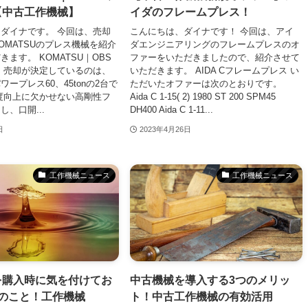
【中古工作機械】
イダのフレームプレス！
ダイナです。 今回は、売却
こんにちは、ダイナです！ 今回は、アイ
OMATSUのプレス機械を紹介
ダエンジニアリングのフレームプレスのオ
ます。 KOMATSU｜OBS
ファーをいただきましたので、紹介させて
 売却が決定しているのは、
いただきます。 AIDA Cフレームプレス い
パワープレス60、45tonの2台で
ただいたオファーは次のとおりです。
度向上に欠かせない高剛性フ
Aida C 1-15( 2) 1980 ST 200 SPM45
、口開...
DH400 Aida C 1-11...
日
2023年4月26日
工作機械ニュース
工作機械ニュース
を購入時に気を付けてお
中古機械を導入する3つのメリッ
のこと！工作機械
ト！中古工作機械の有効活用