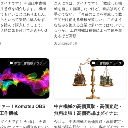
ダイナです！ 今回は中古機
こんにちは、ダイナです！ 「故障した機
注意点を紹介します。 機械
械を新しく新調したいけど、新品は高くて
ってもいいことはありません。
手がでない」 「今後のことを考慮して数
からといって安易に購入せず、
年間だけ使える機械が欲しい」 このよう
順を踏んで購入しましょう。
な悩みを抱える企業は多いのではないでし
入時に気を付けておきたい3
ょうか。 工作機械は種類によって億を超
.
えるほど高額...
日
2023年2月2日
中古工作機械オファー
工作機械ニュース
ー！Komatsu OBS
中古機械の高価買取・高価査定・
古工作機械
無料出張！高価売却はダイナに
ダイナです！ 今回は、今週
今回は、中古機械の高価買取・高価査定・
小松のオファーを紹介させてい
無料出張を行なっている、当社ダイナにつ