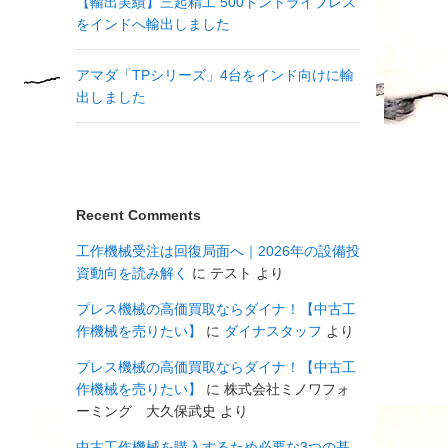
【輸出実績】三起精工 500トントライプレス
をインドへ輸出しました
アマダ「TPシリーズ」4台をインド向けに輸
出しました
Recent Comments
工作機械受注は回復局面へ｜2026年の設備投
資動向を読み解く
に
テスト
より
プレス機械の高価買取ならダイナ！【中古工
作機械を売りたい】
に
ダイナスタッフ
より
プレス機械の高価買取ならダイナ！【中古工
作機械を売りたい】
に
株式会社ミノワフォ
ーミング 大久保武史
より
中古工作機械を購入するため必要な3つの基