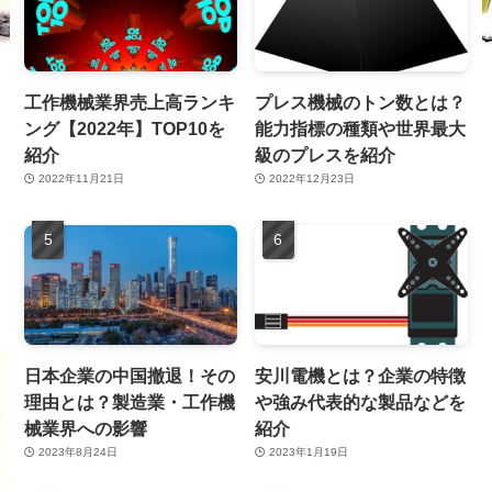
工作機械業界売上高ランキ
プレス機械のトン数とは？
ング【2022年】TOP10を
能力指標の種類や世界最大
紹介
級のプレスを紹介
2022年11月21日
2022年12月23日
日本企業の中国撤退！その
安川電機とは？企業の特徴
理由とは？製造業・工作機
や強み代表的な製品などを
械業界への影響
紹介
2023年8月24日
2023年1月19日