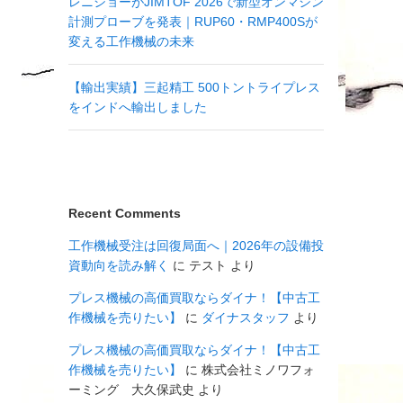
レニショーがJIMTOF 2026で新型オンマシン
計測プローブを発表｜RUP60・RMP400Sが
変える工作機械の未来
【輸出実績】三起精工 500トントライプレス
をインドへ輸出しました
Recent Comments
工作機械受注は回復局面へ｜2026年の設備投
資動向を読み解く
に
テスト
より
プレス機械の高価買取ならダイナ！【中古工
作機械を売りたい】
に
ダイナスタッフ
より
プレス機械の高価買取ならダイナ！【中古工
作機械を売りたい】
に
株式会社ミノワフォ
ーミング 大久保武史
より