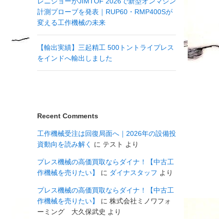
レニショーがJIMTOF 2026で新型オンマシン
計測プローブを発表｜RUP60・RMP400Sが
変える工作機械の未来
【輸出実績】三起精工 500トントライプレス
をインドへ輸出しました
Recent Comments
工作機械受注は回復局面へ｜2026年の設備投
資動向を読み解く
に
テスト
より
プレス機械の高価買取ならダイナ！【中古工
作機械を売りたい】
に
ダイナスタッフ
より
プレス機械の高価買取ならダイナ！【中古工
作機械を売りたい】
に
株式会社ミノワフォ
ーミング 大久保武史
より