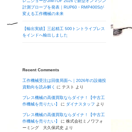
レニショーがJIMTOF 2026で新型オンマシン
計測プローブを発表｜RUP60・RMP400Sが
変える工作機械の未来
【輸出実績】三起精工 500トントライプレス
をインドへ輸出しました
Recent Comments
工作機械受注は回復局面へ｜2026年の設備投
資動向を読み解く
に
テスト
より
プレス機械の高価買取ならダイナ！【中古工
作機械を売りたい】
に
ダイナスタッフ
より
プレス機械の高価買取ならダイナ！【中古工
作機械を売りたい】
に
株式会社ミノワフォ
ーミング 大久保武史
より