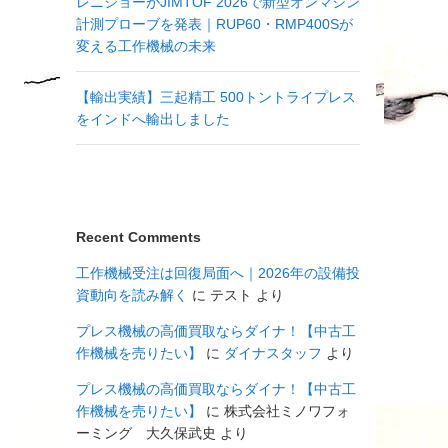
レニショーがJIMTOF 2026で新型オンマシン
計測プローブを発表｜RUP60・RMP400Sが
変える工作機械の未来
【輸出実績】三起精工 500トントライプレス
をインドへ輸出しました
Recent Comments
工作機械受注は回復局面へ｜2026年の設備投
資動向を読み解く
に
テスト
より
プレス機械の高価買取ならダイナ！【中古工
作機械を売りたい】
に
ダイナスタッフ
より
プレス機械の高価買取ならダイナ！【中古工
作機械を売りたい】
に
株式会社ミノワフォ
ーミング 大久保武史
より