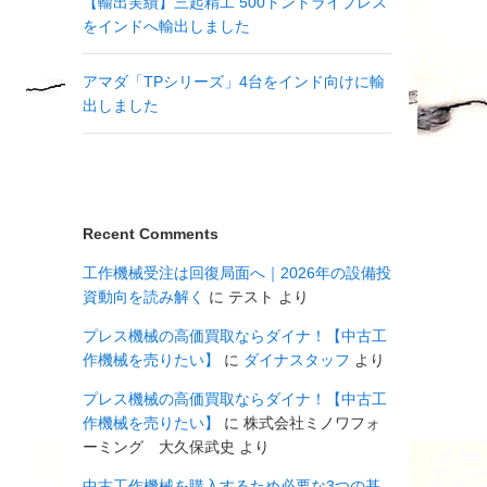
【輸出実績】三起精工 500トントライプレス
をインドへ輸出しました
アマダ「TPシリーズ」4台をインド向けに輸
出しました
Recent Comments
工作機械受注は回復局面へ｜2026年の設備投
資動向を読み解く
に
テスト
より
プレス機械の高価買取ならダイナ！【中古工
作機械を売りたい】
に
ダイナスタッフ
より
プレス機械の高価買取ならダイナ！【中古工
作機械を売りたい】
に
株式会社ミノワフォ
ーミング 大久保武史
より
中古工作機械を購入するため必要な3つの基