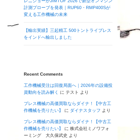
レニショーがJIMTOF 2026で新型オンマシン
計測プローブを発表｜RUP60・RMP400Sが
変える工作機械の未来
【輸出実績】三起精工 500トントライプレス
をインドへ輸出しました
Recent Comments
工作機械受注は回復局面へ｜2026年の設備投
資動向を読み解く
に
テスト
より
プレス機械の高価買取ならダイナ！【中古工
作機械を売りたい】
に
ダイナスタッフ
より
プレス機械の高価買取ならダイナ！【中古工
作機械を売りたい】
に
株式会社ミノワフォ
ーミング 大久保武史
より