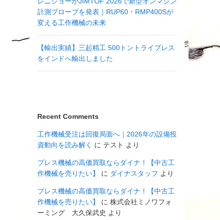
レニショーがJIMTOF 2026で新型オンマシン
計測プローブを発表｜RUP60・RMP400Sが
変える工作機械の未来
【輸出実績】三起精工 500トントライプレス
をインドへ輸出しました
Recent Comments
工作機械受注は回復局面へ｜2026年の設備投
資動向を読み解く
に
テスト
より
プレス機械の高価買取ならダイナ！【中古工
作機械を売りたい】
に
ダイナスタッフ
より
プレス機械の高価買取ならダイナ！【中古工
作機械を売りたい】
に
株式会社ミノワフォ
ーミング 大久保武史
より