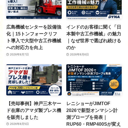
広島機械センターを設備強
インドのお客様に聞く「日
化｜15トンフォークリフ
本製中古工作機械」の魅力
ト導入で大型中古工作機械
｜なぜ世界で選ばれ続ける
への対応力を向上
のか
2026年8月7日
2026年8月6日
【売却事例】神戸三木ヤー
レニショーがJIMTOF
ド在庫のアマダ製プレス機
2026で新型オンマシン計
を販売しました
測プローブを発表｜
RUP60・RMP400Sが変え
2026年8月5日