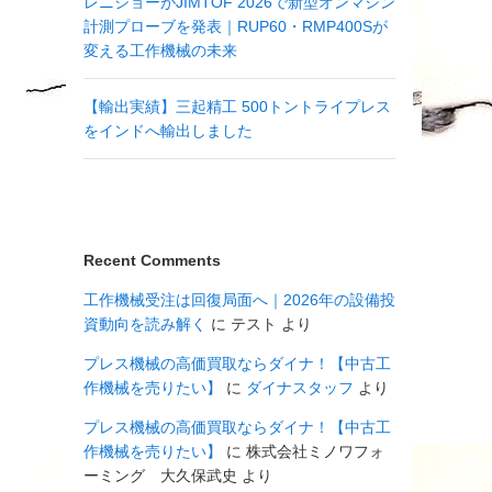
レニショーがJIMTOF 2026で新型オンマシン
計測プローブを発表｜RUP60・RMP400Sが
変える工作機械の未来
【輸出実績】三起精工 500トントライプレス
をインドへ輸出しました
Recent Comments
工作機械受注は回復局面へ｜2026年の設備投
資動向を読み解く
に
テスト
より
プレス機械の高価買取ならダイナ！【中古工
作機械を売りたい】
に
ダイナスタッフ
より
プレス機械の高価買取ならダイナ！【中古工
作機械を売りたい】
に
株式会社ミノワフォ
ーミング 大久保武史
より