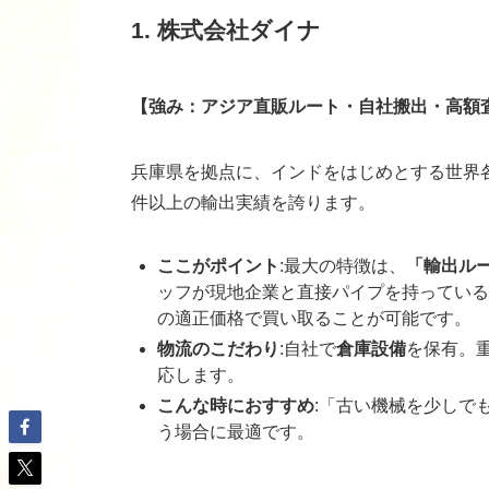
1. 株式会社ダイナ
【強み：アジア直販ルート・自社搬出・高額
兵庫県を拠点に、インドをはじめとする世界各
件以上の輸出実績を誇ります。
ここがポイント
:最大の特徴は、
「輸出ル
ッフが現地企業と直接パイプを持っている
の適正価格で買い取ることが可能です。
物流のこだわり
:自社で
倉庫設備
を保有。
応します。
こんな時におすすめ
:「古い機械を少しで
う場合に最適です。